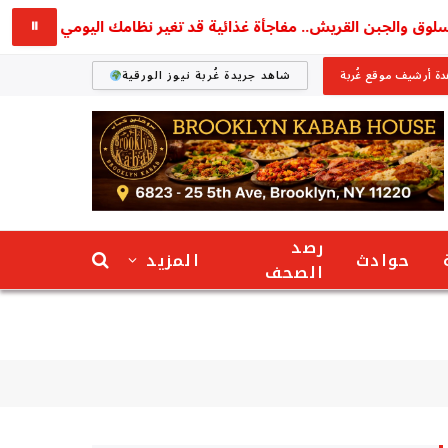
والجبن القريش.. مفاجأة غذائية قد تغير نظامك اليومي
استق
⏸
ة أرشيف موقع غُربة
شاهد جريدة غُربة نيوز الورقية
رصد
حوادث
المزيد
الصحف