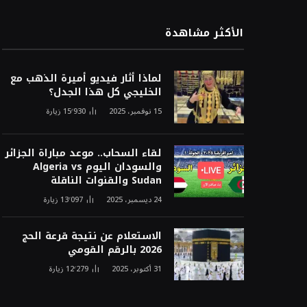
الأكثر مشاهدة
لماذا أثار فيديو أميرة الذهب مع
الخليجي كل هذا الجدل؟
15 نوفمبر، 2025
15٬930
زيارة
لقاء السحاب.. موعد مباراة الجزائر
والسودان اليوم Algeria vs
Sudan والقنوات الناقلة
24 ديسمبر، 2025
13٬097
زيارة
الاستعلام عن نتيجة قرعة الحج
2026 بالرقم القومي
31 أكتوبر، 2025
12٬279
زيارة