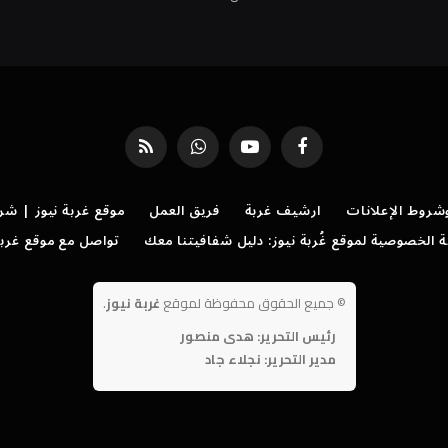
فيسبوك
يوتيوب
واتساب
RSS
روط الإعلانات
ارشيف غربة
فريق العمل
موقع غربة نيوز | شر
الخصوصية لموقع غُربة نيوز: دليل شفافيتنا معك
تواصل مع موقع غربة
©
جميع الحقوق محفوظة لموقع
غربة نيوز
.
رئيس التحرير: هدى منصور
مدير التحرير: نجلاء جاد