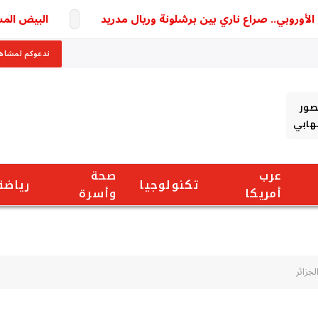
روبي.. صراع ناري بين برشلونة وريال مدريد
البيض المسلوق 
ندعوكم لمشاهد
صور
شهابي
عرب
صحة
تكنولوجيا
رياضة
أمريكا
وأسرة
جزائر