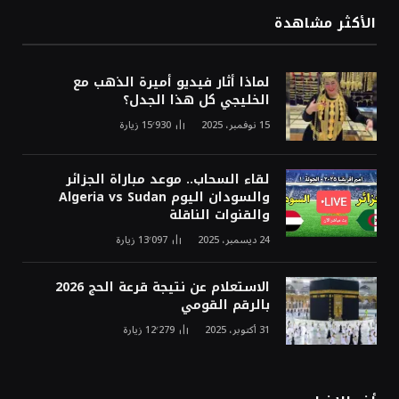
الأكثر مشاهدة
لماذا أثار فيديو أميرة الذهب مع
الخليجي كل هذا الجدل؟
15 نوفمبر، 2025
15٬930
زيارة
لقاء السحاب.. موعد مباراة الجزائر
والسودان اليوم Algeria vs Sudan
والقنوات الناقلة
24 ديسمبر، 2025
13٬097
زيارة
الاستعلام عن نتيجة قرعة الحج 2026
بالرقم القومي
31 أكتوبر، 2025
12٬279
زيارة