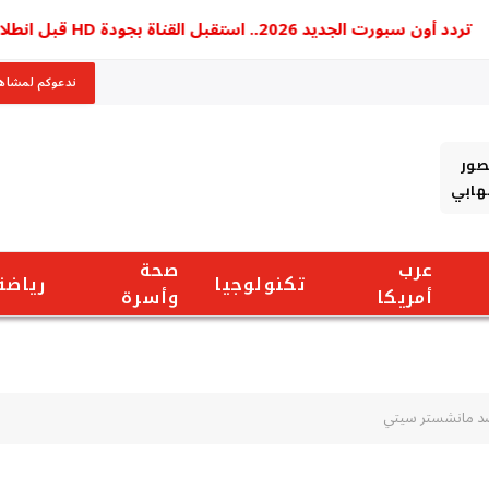
أون سبورت الجديد 2026.. استقبل القناة بجودة HD قبل انطلاق الدوري المصري
ندعوكم لمشاهد
صور
شهابي
عرب
صحة
تكنولوجيا
رياضة
أمريكا
وأسرة
ضد مانشستر سيتي