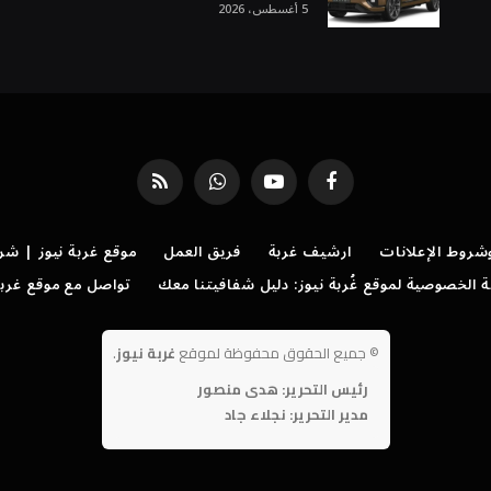
5 أغسطس، 2026
فيسبوك
يوتيوب
واتساب
RSS
روط الإعلانات
ارشيف غربة
فريق العمل
موقع غربة نيوز | شر
الخصوصية لموقع غُربة نيوز: دليل شفافيتنا معك
تواصل مع موقع غربة
©
جميع الحقوق محفوظة لموقع
غربة نيوز
.
رئيس التحرير: هدى منصور
مدير التحرير: نجلاء جاد