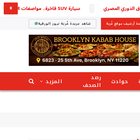
سيارة SUV فاخرة.. مواصفات KGM اكتيون 2026 في مصر
⏸
ة أرشيف موقع غُربة
شاهد جريدة غُربة نيوز الورقية
رصد
حوادث
المزيد
الصحف