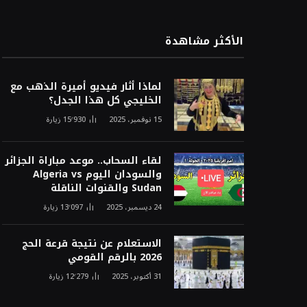
الأكثر مشاهدة
لماذا أثار فيديو أميرة الذهب مع
الخليجي كل هذا الجدل؟
15 نوفمبر، 2025
15٬930
زيارة
لقاء السحاب.. موعد مباراة الجزائر
والسودان اليوم Algeria vs
Sudan والقنوات الناقلة
24 ديسمبر، 2025
13٬097
زيارة
الاستعلام عن نتيجة قرعة الحج
2026 بالرقم القومي
31 أكتوبر، 2025
12٬279
زيارة