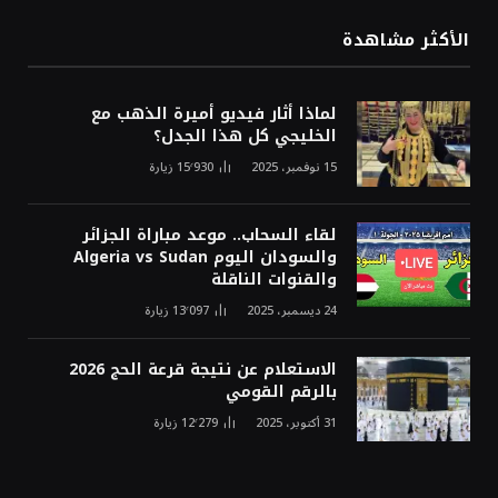
الأكثر مشاهدة
لماذا أثار فيديو أميرة الذهب مع
الخليجي كل هذا الجدل؟
15 نوفمبر، 2025
15٬930
زيارة
لقاء السحاب.. موعد مباراة الجزائر
والسودان اليوم Algeria vs Sudan
والقنوات الناقلة
24 ديسمبر، 2025
13٬097
زيارة
الاستعلام عن نتيجة قرعة الحج 2026
بالرقم القومي
31 أكتوبر، 2025
12٬279
زيارة