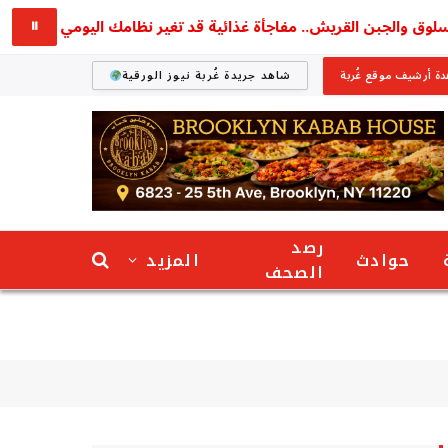
والجبن القريش.. مفاجأة غذائية قد تغير نظامك اليومي
استق
⏸
ة أرشيف موقع غُربة
شاهد جريدة غُربة نيوز الورقية
رصد
حوادث
المزيد
الصحف