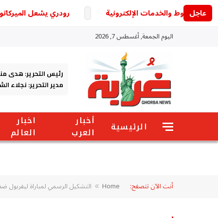
عاجل
رودري يشعل الميركاتو الأو
اليوم الجمعة, أغسطس 7, 2026
رئيس التحرير: هدى من
مدير التحرير: نجلاء ال
أخبار
اخبار
الرئيسية
العرب
العالم
أنت الآن تتصفح:
Home
التشكيل الرسمي لمباراة ليفربول ضد 
»