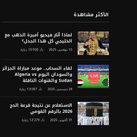
الأكثر مشاهدة
لماذا أثار فيديو أميرة الذهب مع
الخليجي كل هذا الجدل؟
15 نوفمبر، 2025
15٬930
زيارة
لقاء السحاب.. موعد مباراة الجزائر
والسودان اليوم Algeria vs
Sudan والقنوات الناقلة
24 ديسمبر، 2025
13٬097
زيارة
الاستعلام عن نتيجة قرعة الحج
2026 بالرقم القومي
31 أكتوبر، 2025
12٬279
زيارة