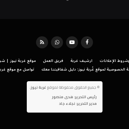
فيسبوك
يوتيوب
واتساب
RSS
روط الإعلانات
ارشيف غربة
فريق العمل
موقع غربة نيوز | شر
الخصوصية لموقع غُربة نيوز: دليل شفافيتنا معك
تواصل مع موقع غربة
©
جميع الحقوق محفوظة لموقع
غربة نيوز
.
رئيس التحرير: هدى منصور
مدير التحرير: نجلاء جاد