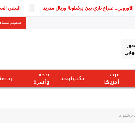
روبي.. صراع ناري بين برشلونة وريال مدريد
البيض المسلوق 
ندعوكم لمشاهد
صور
شهابي
عرب
صحة
تكنولوجيا
رياضة
أمريكا
وأسرة
برينتفورد