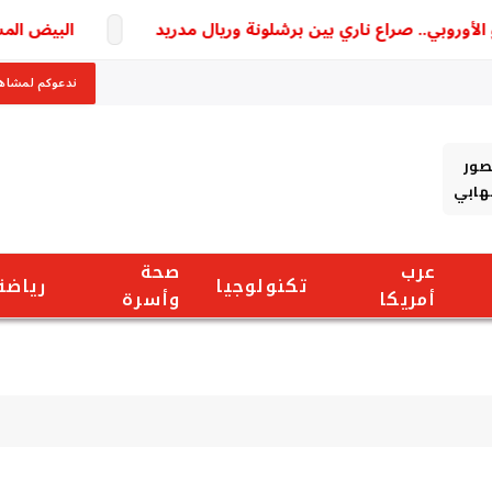
روبي.. صراع ناري بين برشلونة وريال مدريد
البيض المسلوق 
ندعوكم لمشاهد
صور
شهابي
عرب
صحة
تكنولوجيا
رياضة
أمريكا
وأسرة