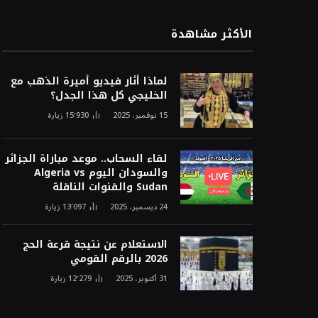
الأكثر مشاهدة
لماذا أثار فيديو أميرة الذهب مع
الخليجي كل هذا الجدل؟
15 نوفمبر، 2025
15٬930
زيارة
لقاء السحاب.. موعد مباراة الجزائر
والسودان اليوم Algeria vs
Sudan والقنوات الناقلة
24 ديسمبر، 2025
13٬097
زيارة
الاستعلام عن نتيجة قرعة الحج
2026 بالرقم القومي
31 أكتوبر، 2025
12٬279
زيارة