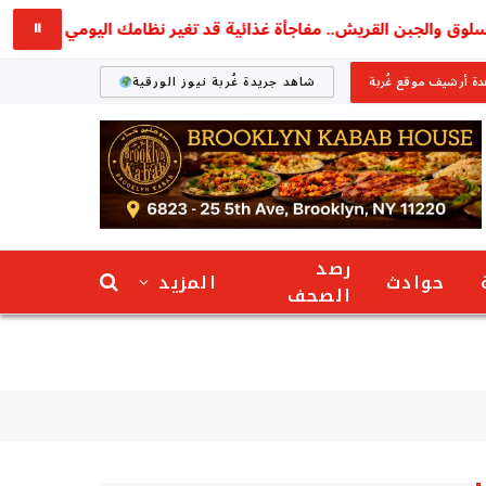
والجبن القريش.. مفاجأة غذائية قد تغير نظامك اليومي
استق
⏸
ة أرشيف موقع غُربة
شاهد جريدة غُربة نيوز الورقية
رصد
حوادث
المزيد
الصحف