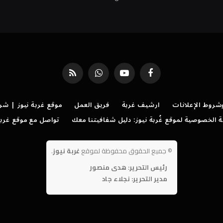
فيسبوك
يوتيوب
واتساب
RSS
روط الإعلانات
ارشيف غربة
فريق العمل
موقع غربة نيوز | شر
الخصوصية لموقع غُربة نيوز: دليل شفافيتنا معك
تواصل مع موقع غربة
©
جميع الحقوق محفوظة لموقع
غربة نيوز
.
رئيس التحرير: هدى منصور
مدير التحرير: نجلاء جاد