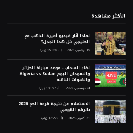
الأكثر مشاهدة
لماذا أثار فيديو أميرة الذهب مع
الخليجي كل هذا الجدل؟
15 نوفمبر، 2025
15٬930
زيارة
لقاء السحاب.. موعد مباراة الجزائر
والسودان اليوم Algeria vs Sudan
والقنوات الناقلة
24 ديسمبر، 2025
13٬097
زيارة
الاستعلام عن نتيجة قرعة الحج 2026
بالرقم القومي
31 أكتوبر، 2025
12٬279
زيارة