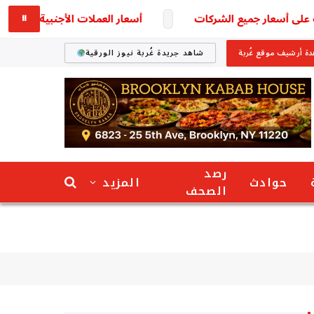
أسعار العملات الأجنبية في البنوك المصرية.. الدو
⏸
ة أرشيف موقع غُربة
شاهد جريدة غُربة نيوز الورقية
رصد
حوادث
المزيد
الصحف