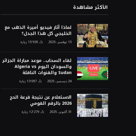
الأكثر مشاهدة
لماذا أثار فيديو أميرة الذهب مع
الخليجي كل هذا الجدل؟
15 نوفمبر، 2025
15٬930
زيارة
لقاء السحاب.. موعد مباراة الجزائر
والسودان اليوم Algeria vs
Sudan والقنوات الناقلة
24 ديسمبر، 2025
13٬097
زيارة
الاستعلام عن نتيجة قرعة الحج
2026 بالرقم القومي
31 أكتوبر، 2025
12٬279
زيارة