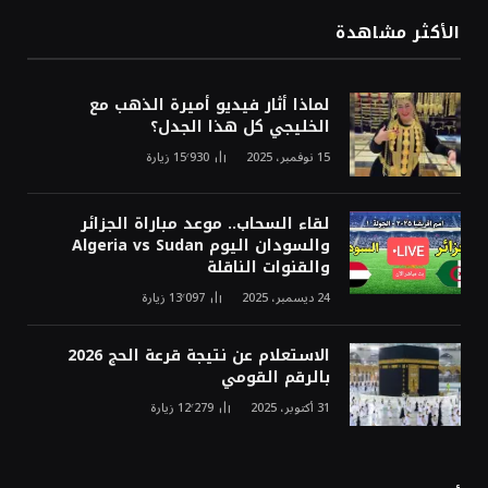
الأكثر مشاهدة
لماذا أثار فيديو أميرة الذهب مع
الخليجي كل هذا الجدل؟
15 نوفمبر، 2025
15٬930
زيارة
لقاء السحاب.. موعد مباراة الجزائر
والسودان اليوم Algeria vs Sudan
والقنوات الناقلة
24 ديسمبر، 2025
13٬097
زيارة
الاستعلام عن نتيجة قرعة الحج 2026
بالرقم القومي
31 أكتوبر، 2025
12٬279
زيارة