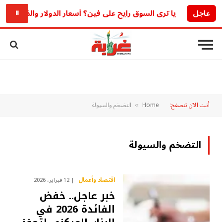
عاجل
يا ترى السوق رايح على فين؟ أسعار الدولار والذهب اليوم الخميس 6 أغ
⏸
أنت الآن تتصفح:
Home
التضخم والسيولة
»
التضخم والسيولة
اقتصاد وأعمال
12 فبراير، 2026
خبر عاجل.. خفض
الفائدة 2026 في