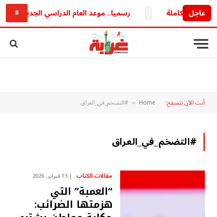
عاجل
رسميا.. موعد العام الدراسي الجديد 2026/2027 وخريطة الدراسة والامتحانات كاملة
⏸
أنت الآن تتصفح:
Home
#التضخم_في_العراق
»
#التضخم_في_العراق
مقالات الكتاب
13 فبراير، 2026
“العمبة” التي
هزمتها الضرائب: