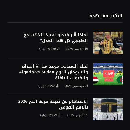
الأكثر مشاهدة
لماذا أثار فيديو أميرة الذهب مع
الخليجي كل هذا الجدل؟
15 نوفمبر، 2025
15٬930
زيارة
لقاء السحاب.. موعد مباراة الجزائر
والسودان اليوم Algeria vs Sudan
والقنوات الناقلة
24 ديسمبر، 2025
13٬097
زيارة
الاستعلام عن نتيجة قرعة الحج 2026
بالرقم القومي
31 أكتوبر، 2025
12٬279
زيارة