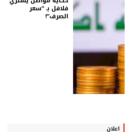
حكاية مواطن يشتري
فلافل بـ “سعر
الصرف”!
اعلان