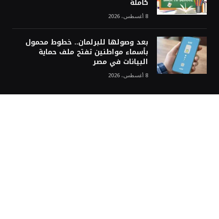
كاملة
8 أغسطس، 2026
بعد وصولها للبرلمان.. خطوط محمول
بأسماء مواطنين تفتح ملف حماية
البيانات في مصر
8 أغسطس، 2026
غربة نيوز
رئيس تحرير غُربة نيوز
الإعلامي الكبير عبدة قاسم… مؤسس “غربة نيوز”
غربة نيوز: منصة إخبارية لكل العرب حول العالم
محررين غربة نيوز
سياسة التعليقات في موقع غربة نيوز