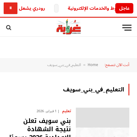
عاجل
رودري يشعل الميركاتو الأ
⏸
أنت الآن تتصفح:
Home
التعليم_في_بني_سويف
»
التعليم_في_بني_سويف
تعليم
1 فبراير، 2026
بني سويف تعلن
نتيجة الشهادة