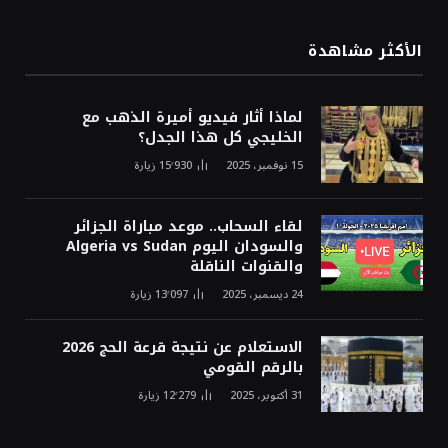
الأكثر مشاهدة
لماذا أثار فيديو أميرة الذهب مع
الخليجي كل هذا الجدل؟
15 نوفمبر، 2025
15٬930
زيارة
لقاء السحاب.. موعد مباراة الجزائر
والسودان اليوم Algeria vs Sudan
والقنوات الناقلة
24 ديسمبر، 2025
13٬097
زيارة
الاستعلام عن نتيجة قرعة الحج 2026
بالرقم القومي
31 أكتوبر، 2025
12٬279
زيارة