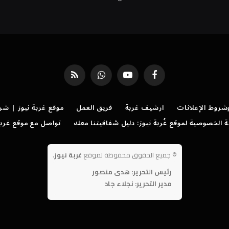
فيسبوك
يوتيوب
واتساب
RSS
روط الإعلانات
ارشيف غربة
فريق العمل
موقع غربة نيوز | شر
الخصوصية لموقع غُربة نيوز: دليل شفافيتنا معك
تواصل مع موقع غربة
©
جميع الحقوق محفوظة لموقع
غربة نيوز
.
رئيس التحرير: هدى منصور
مدير التحرير: نجلاء جاد