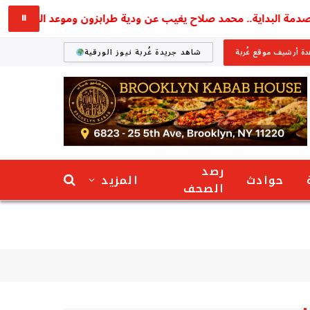
 البداية.. محمد صلاح يغيب عن ودية طرابزون وموعد الظهور الأول يث
⏸
ة أرشيف موقع غُربة
شاهد جريدة غُربة نيوز الورقية
رصد
حوادث
المزيد
الصحف