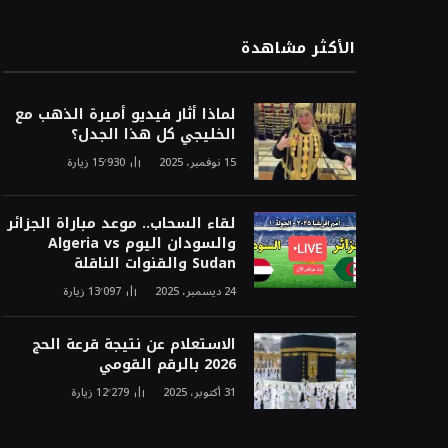
الأكثر مشاهدة
لماذا أثار فيديو أميرة الذهب مع
الخليجي كل هذا الجدل؟
15 نوفمبر، 2025
15٬930
زيارة
لقاء السحاب.. موعد مباراة الجزائر
والسودان اليوم Algeria vs
Sudan والقنوات الناقلة
24 ديسمبر، 2025
13٬097
زيارة
الاستعلام عن نتيجة قرعة الحج
2026 بالرقم القومي
31 أكتوبر، 2025
12٬279
زيارة