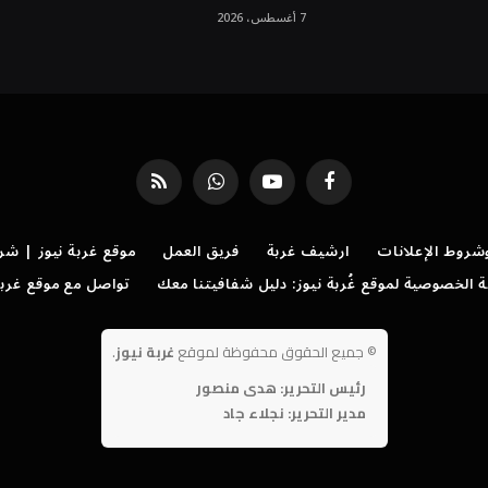
7 أغسطس، 2026
فيسبوك
يوتيوب
واتساب
RSS
روط الإعلانات
ارشيف غربة
فريق العمل
موقع غربة نيوز | شر
الخصوصية لموقع غُربة نيوز: دليل شفافيتنا معك
تواصل مع موقع غربة
©
جميع الحقوق محفوظة لموقع
غربة نيوز
.
رئيس التحرير: هدى منصور
مدير التحرير: نجلاء جاد