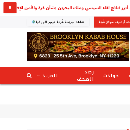
⏸
ة أرشيف موقع غُربة
شاهد جريدة غُربة نيوز الورقية
رصد
حوادث
المزيد
الصحف