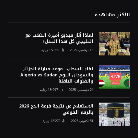
الأكثر مشاهدة
لماذا أثار فيديو أميرة الذهب مع
الخليجي كل هذا الجدل؟
15 نوفمبر، 2025
15٬930
زيارة
لقاء السحاب.. موعد مباراة الجزائر
والسودان اليوم Algeria vs Sudan
والقنوات الناقلة
24 ديسمبر، 2025
13٬097
زيارة
الاستعلام عن نتيجة قرعة الحج 2026
بالرقم القومي
31 أكتوبر، 2025
12٬279
زيارة