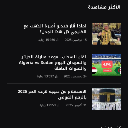
الأكثر مشاهدة
لماذا أثار فيديو أميرة الذهب مع
الخليجي كل هذا الجدل؟
15 نوفمبر، 2025
15٬930
زيارة
لقاء السحاب.. موعد مباراة الجزائر
والسودان اليوم Algeria vs Sudan
والقنوات الناقلة
24 ديسمبر، 2025
13٬097
زيارة
الاستعلام عن نتيجة قرعة الحج 2026
بالرقم القومي
31 أكتوبر، 2025
12٬279
زيارة