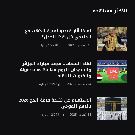
الأكثر مشاهدة
لماذا أثار فيديو أميرة الذهب مع
الخليجي كل هذا الجدل؟
15 نوفمبر، 2025
15٬930
زيارة
لقاء السحاب.. موعد مباراة الجزائر
والسودان اليوم Algeria vs Sudan
والقنوات الناقلة
24 ديسمبر، 2025
13٬097
زيارة
الاستعلام عن نتيجة قرعة الحج 2026
بالرقم القومي
31 أكتوبر، 2025
12٬279
زيارة