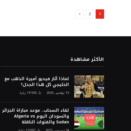
التالي
2
1
الأكثر مشاهدة
لماذا أثار فيديو أميرة الذهب مع
الخليجي كل هذا الجدل؟
15 نوفمبر، 2025
15٬930
زيارة
لقاء السحاب.. موعد مباراة الجزائر
والسودان اليوم Algeria vs
Sudan والقنوات الناقلة
24 ديسمبر، 2025
13٬097
زيارة