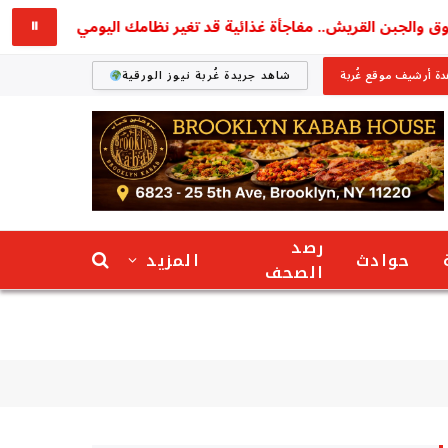
بن القريش.. مفاجأة غذائية قد تغير نظامك اليومي
استقرار أسعار 
⏸
ة أرشيف موقع غُربة
شاهد جريدة غُربة نيوز الورقية
رصد
حوادث
المزيد
الصحف