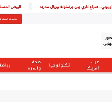
. صراع ناري بين برشلونة وريال مدريد
البيض المسلوق والج
ندعوكم لمشاهد
صور
شهابي
عرب
صحة
تكنولوجيا
رياضة
أمريكا
وأسرة