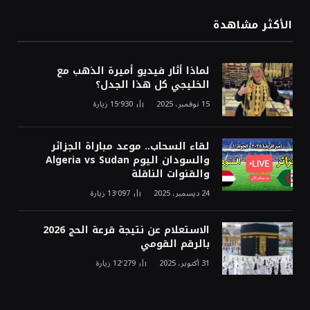
الأكثر مشاهدة
لماذا أثار فيديو أميرة الذهب مع
الخليجي كل هذا الجدل؟
15 نوفمبر، 2025
15٬930
زيارة
لقاء السحاب.. موعد مباراة الجزائر
والسودان اليوم Algeria vs Sudan
والقنوات الناقلة
24 ديسمبر، 2025
13٬097
زيارة
الاستعلام عن نتيجة قرعة الحج 2026
بالرقم القومي
31 أكتوبر، 2025
12٬279
زيارة