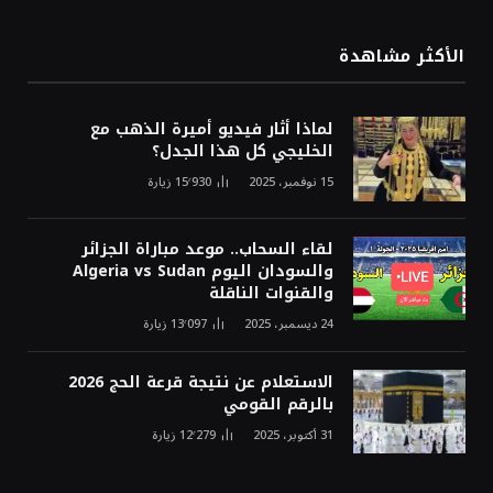
الأكثر مشاهدة
لماذا أثار فيديو أميرة الذهب مع
الخليجي كل هذا الجدل؟
15 نوفمبر، 2025
15٬930
زيارة
لقاء السحاب.. موعد مباراة الجزائر
والسودان اليوم Algeria vs Sudan
والقنوات الناقلة
24 ديسمبر، 2025
13٬097
زيارة
الاستعلام عن نتيجة قرعة الحج 2026
بالرقم القومي
31 أكتوبر، 2025
12٬279
زيارة