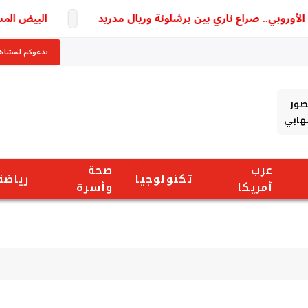
روبي.. صراع ناري بين برشلونة وريال مدريد
البيض المسلوق 
ندعوكم لمشاهد
صور
شهابي
عرب
صحة
تكنولوجيا
رياضة
أمريكا
وأسرة