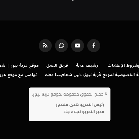
فيسبوك
يوتيوب
واتساب
RSS
روط الإعلانات
ارشيف غربة
فريق العمل
موقع غربة نيوز | شر
الخصوصية لموقع غُربة نيوز: دليل شفافيتنا معك
تواصل مع موقع غربة
©
جميع الحقوق محفوظة لموقع
غربة نيوز
.
رئيس التحرير: هدى منصور
مدير التحرير: نجلاء جاد