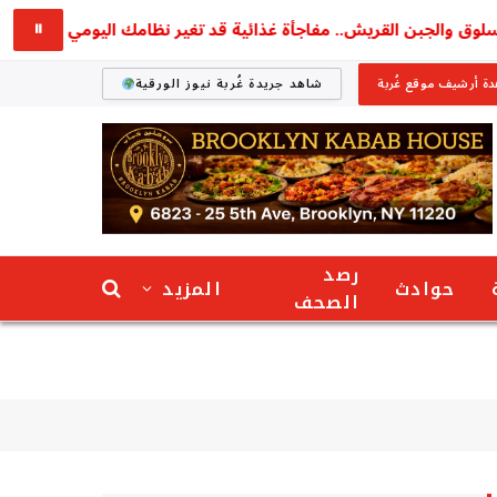
والجبن القريش.. مفاجأة غذائية قد تغير نظامك اليومي
استقر
⏸
ة أرشيف موقع غُربة
شاهد جريدة غُربة نيوز الورقية
رصد
حوادث
المزيد
الصحف