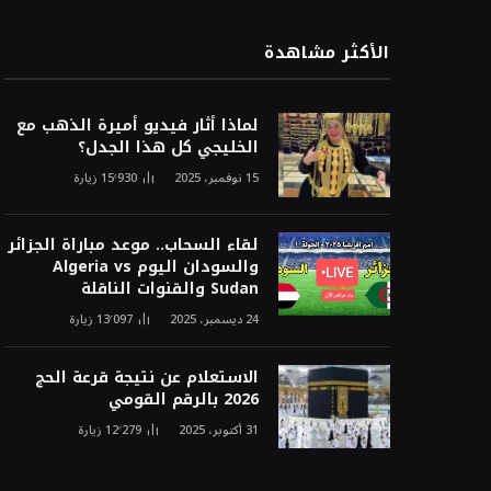
الأكثر مشاهدة
لماذا أثار فيديو أميرة الذهب مع
الخليجي كل هذا الجدل؟
15 نوفمبر، 2025
15٬930
زيارة
لقاء السحاب.. موعد مباراة الجزائر
والسودان اليوم Algeria vs
Sudan والقنوات الناقلة
24 ديسمبر، 2025
13٬097
زيارة
الاستعلام عن نتيجة قرعة الحج
2026 بالرقم القومي
31 أكتوبر، 2025
12٬279
زيارة