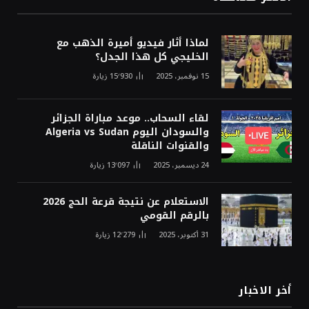
لماذا أثار فيديو أميرة الذهب مع
الخليجي كل هذا الجدل؟
15 نوفمبر، 2025
15٬930
زيارة
لقاء السحاب.. موعد مباراة الجزائر
والسودان اليوم Algeria vs Sudan
والقنوات الناقلة
24 ديسمبر، 2025
13٬097
زيارة
الاستعلام عن نتيجة قرعة الحج 2026
بالرقم القومي
31 أكتوبر، 2025
12٬279
زيارة
أخر الاخبار