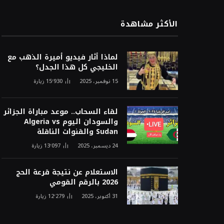
الأكثر مشاهدة
لماذا أثار فيديو أميرة الذهب مع
الخليجي كل هذا الجدل؟
15 نوفمبر، 2025
15٬930
زيارة
لقاء السحاب.. موعد مباراة الجزائر
والسودان اليوم Algeria vs
Sudan والقنوات الناقلة
24 ديسمبر، 2025
13٬097
زيارة
الاستعلام عن نتيجة قرعة الحج
2026 بالرقم القومي
31 أكتوبر، 2025
12٬279
زيارة