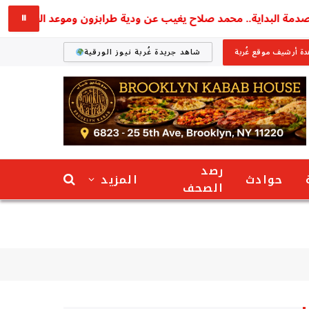
ة البداية.. محمد صلاح يغيب عن ودية طرابزون وموعد الظهور الأول يث
⏸
ة أرشيف موقع غُربة
شاهد جريدة غُربة نيوز الورقية
رصد
حوادث
المزيد
الصحف