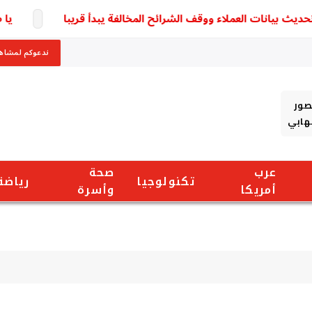
بيانات العملاء ووقف الشرائح المخالفة يبدأ قريبا
يا صدم
ندعوكم لمشاهد
صور
شهابي
عرب
صحة
تكنولوجيا
رياضة
أمريكا
وأسرة