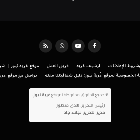
فيسبوك
يوتيوب
واتساب
RSS
روط الإعلانات
ارشيف غربة
فريق العمل
موقع غربة نيوز | شر
الخصوصية لموقع غُربة نيوز: دليل شفافيتنا معك
تواصل مع موقع غربة
©
جميع الحقوق محفوظة لموقع
غربة نيوز
.
رئيس التحرير: هدى منصور
مدير التحرير: نجلاء جاد