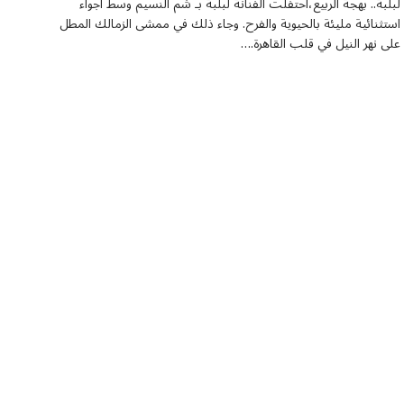
لبلبة.. بهجة الربيع،احتفلت الفنانة لبلبة بـ شم النسيم وسط أجواء
استثنائية مليئة بالحيوية والفرح. وجاء ذلك في ممشى الزمالك المطل
على نهر النيل في قلب القاهرة.…