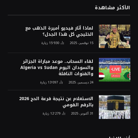
الأكثر مشاهدة
لماذا أثار فيديو أميرة الذهب مع
الخليجي كل هذا الجدل؟
15 نوفمبر، 2025
15٬930
زيارة
لقاء السحاب.. موعد مباراة الجزائر
والسودان اليوم Algeria vs Sudan
والقنوات الناقلة
24 ديسمبر، 2025
13٬097
زيارة
الاستعلام عن نتيجة قرعة الحج 2026
بالرقم القومي
31 أكتوبر، 2025
12٬279
زيارة