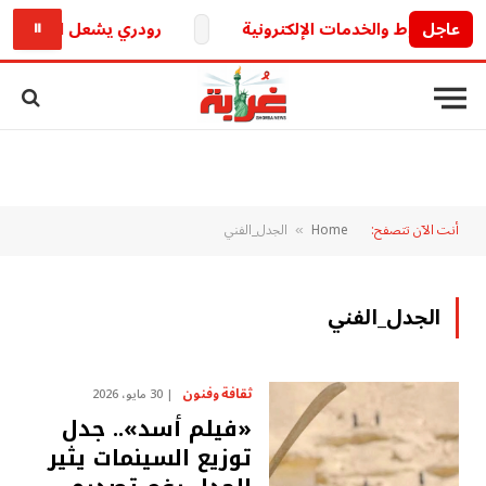
عاجل
رودري يشعل الميركاتو الأو
⏸
أنت الآن تتصفح:
Home
الجدل_الفني
»
الجدل_الفني
ثقافة وفنون
30 مايو، 2026
«فيلم أسد».. جدل
توزيع السينمات يثير