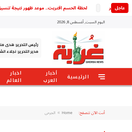
في مصر
عاجل
لحظة الحسم اقتربت.. موعد ظهور نتيجة تنسيق الجامعات 2026 المرحلة الأولى وخطوات معرفة الكل
اليوم السبت, أغسطس 8, 2026
رئيس التحرير: هدى من
مدير التحرير: نجلاء ال
أخبار
اخبار
الرئيسية
العرب
العالم
أنت الآن تتصفح:
Home
الجرحى
»