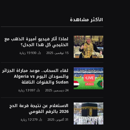
الأكثر مشاهدة
لماذا أثار فيديو أميرة الذهب مع
الخليجي كل هذا الجدل؟
15 نوفمبر، 2025
15٬930
زيارة
لقاء السحاب.. موعد مباراة الجزائر
والسودان اليوم Algeria vs
Sudan والقنوات الناقلة
24 ديسمبر، 2025
13٬097
زيارة
الاستعلام عن نتيجة قرعة الحج
2026 بالرقم القومي
31 أكتوبر، 2025
12٬279
زيارة