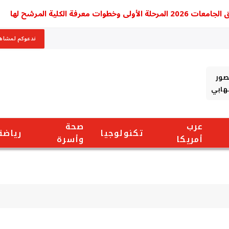
ية المرشح لها
ندعوكم لمشاهد
صور
شهابي
عرب
صحة
تكنولوجيا
رياضة
أمريكا
وأسرة