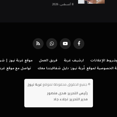
8 أغسطس، 2026
فيسبوك
يوتيوب
واتساب
RSS
روط الإعلانات
ارشيف غربة
فريق العمل
موقع غربة نيوز | شر
الخصوصية لموقع غُربة نيوز: دليل شفافيتنا معك
تواصل مع موقع غربة
©
جميع الحقوق محفوظة لموقع
غربة نيوز
.
رئيس التحرير: هدى منصور
مدير التحرير: نجلاء جاد