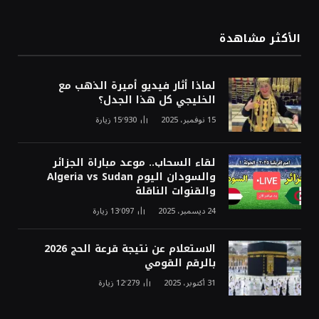
الأكثر مشاهدة
لماذا أثار فيديو أميرة الذهب مع
الخليجي كل هذا الجدل؟
15 نوفمبر، 2025
15٬930
زيارة
لقاء السحاب.. موعد مباراة الجزائر
والسودان اليوم Algeria vs Sudan
والقنوات الناقلة
24 ديسمبر، 2025
13٬097
زيارة
الاستعلام عن نتيجة قرعة الحج 2026
بالرقم القومي
31 أكتوبر، 2025
12٬279
زيارة