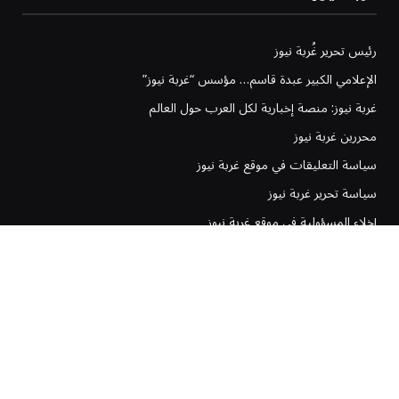
رئيس تحرير غُربة نيوز
الإعلامي الكبير عبدة قاسم… مؤسس “غربة نيوز”
غربة نيوز: منصة إخبارية لكل العرب حول العالم
محررين غربة نيوز
سياسة التعليقات في موقع غربة نيوز
سياسة تحرير غربة نيوز
إخلاء المسؤولية في موقع غربة نيوز
سياسة وشروط الإعلانات
فيسبوك
يوتيوب
واتساب
RSS