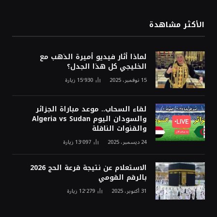
الأكثر مشاهدة
لماذا أثار فيديو أميرة الذهب مع
الخليجي كل هذا الجدل؟
15 نوفمبر، 2025
15٬930
زيارة
لقاء السحاب.. موعد مباراة الجزائر
والسودان اليوم Algeria vs Sudan
والقنوات الناقلة
24 ديسمبر، 2025
13٬097
زيارة
الاستعلام عن نتيجة قرعة الحج 2026
بالرقم القومي
31 أكتوبر، 2025
12٬279
زيارة