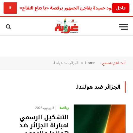
عاجل
بنة محمود حميدة يفاجئ الجمهور برقصة «يا بتاع التفاح»
ع
⏸
أنت الآن تتصفح:
Home
الجزائر ضد هولندا.
»
الجزائر ضد هولندا.
رياضة
3 يونيو، 2026
التشكيل الرسمي
لمباراة الجزائر ضد