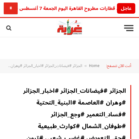
عاجل
مواعيد قطارات مطروح القاهرة اليوم الجمعة 7 أغسطس 2026 كاملة قبل ما تحجز رحلتك
⏸
أنت الآن تتصفح:
Home
الجزائر #فيضانات_الجزائر #اخبار_الجزائر #وهران #العاصمة #البنية_التحتية #فساد_التعمير #وجع_الجزائر #طوفان_الشمال #كوارث_طبيعية #حق_التعويض #غضب_شعبي #تبون #الحماية_المدنية #سيول_جارفة
»
الجزائر #فيضانات_الجزائر #اخبار_الجزائر
#وهران #العاصمة #البنية_التحتية
#فساد_التعمير #وجع_الجزائر
#طوفان_الشمال #كوارث_طبيعية
#حق_التعويض #غضب_شعبي #تبون