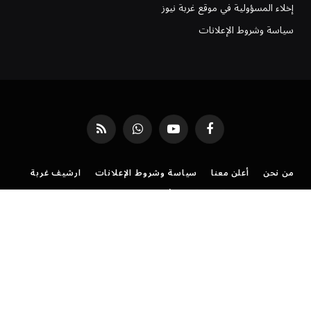
إخلاء المسؤولية في موقع غربة نيوز
سياسة وشروط الإعلانات
فيسبوك
يوتيوب
واتساب
RSS
من نحن
أعلن معنا
سياسة وشروط الإعلانات
ارشيف غربة
فريق العمل
موقع غربة نيوز | شروط الخدمة وسياسة الاستخدام
سياسة الخصوصية لموقع غُربة نيوز: دليل شفافيتنا معك
تواصل مع موقع غربة نيوز
©
جميع الحقوق محفوظة لموقع
غربة نيوز
.
رئيس التحرير: هدى منصور