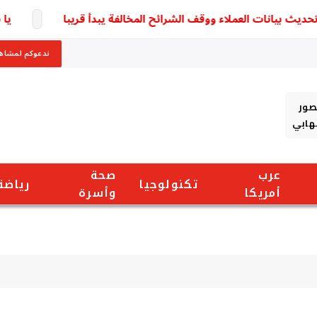
 بيانات العملاء ووقف الشرائح المخالفة يبدأ قريبا
يا صدم
ندعوكم لمشاهد
صور
شهابي
عرب
صحة
تكنولوجيا
رياضة
أمريكا
وأسرة