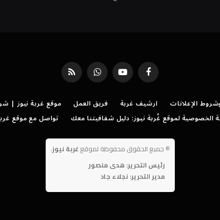
فيسبوك
يوتيوب
واتساب
RSS
روط الإعلانات
ارشيف غربة
فريق العمل
موقع غربة نيوز | شر
الخصوصية لموقع غُربة نيوز: دليل شفافيتنا معك
تواصل مع موقع غربة
©
جميع الحقوق محفوظة لموقع
غربة نيوز
.
رئيس التحرير: هدى منصور
مدير التحرير: نجلاء جاد