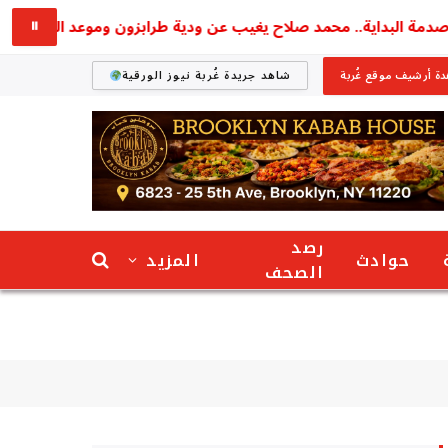
ة البداية.. محمد صلاح يغيب عن ودية طرابزون وموعد الظهور الأول ي
⏸
ة أرشيف موقع غُربة
شاهد جريدة غُربة نيوز الورقية
رصد
حوادث
المزيد
الصحف