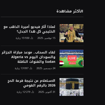
الأكثر مشاهدة
لماذا أثار فيديو أميرة الذهب مع
الخليجي كل هذا الجدل؟
15 نوفمبر، 2025
15٬930
زيارة
لقاء السحاب.. موعد مباراة الجزائر
والسودان اليوم Algeria vs
Sudan والقنوات الناقلة
24 ديسمبر، 2025
13٬097
زيارة
الاستعلام عن نتيجة قرعة الحج
2026 بالرقم القومي
31 أكتوبر، 2025
12٬279
زيارة