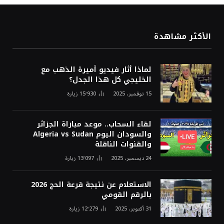
الأكثر مشاهدة
لماذا أثار فيديو أميرة الذهب مع
الخليجي كل هذا الجدل؟
15 نوفمبر، 2025
15٬930
زيارة
لقاء السحاب.. موعد مباراة الجزائر
والسودان اليوم Algeria vs Sudan
والقنوات الناقلة
24 ديسمبر، 2025
13٬097
زيارة
الاستعلام عن نتيجة قرعة الحج 2026
بالرقم القومي
31 أكتوبر، 2025
12٬279
زيارة