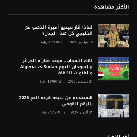
الأكثر مشاهدة
لماذا أثار فيديو أميرة الذهب مع
الخليجي كل هذا الجدل؟
15 نوفمبر، 2025
15٬930
زيارة
لقاء السحاب.. موعد مباراة الجزائر
والسودان اليوم Algeria vs Sudan
والقنوات الناقلة
24 ديسمبر، 2025
13٬097
زيارة
الاستعلام عن نتيجة قرعة الحج 2026
بالرقم القومي
31 أكتوبر، 2025
12٬279
زيارة