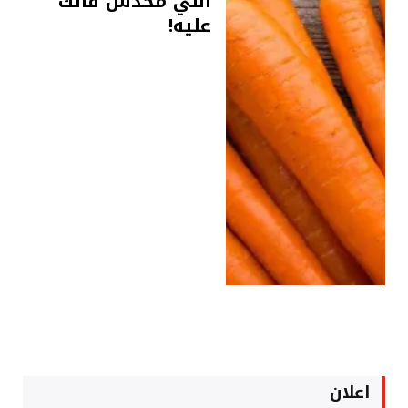
اللي محدش قالك
عليه!
اعلان