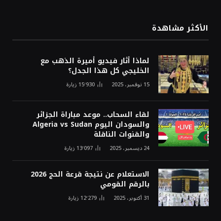
الأكثر مشاهدة
لماذا أثار فيديو أميرة الذهب مع
الخليجي كل هذا الجدل؟
15 نوفمبر، 2025
15٬930
زيارة
لقاء السحاب.. موعد مباراة الجزائر
والسودان اليوم Algeria vs Sudan
والقنوات الناقلة
24 ديسمبر، 2025
13٬097
زيارة
الاستعلام عن نتيجة قرعة الحج 2026
بالرقم القومي
31 أكتوبر، 2025
12٬279
زيارة