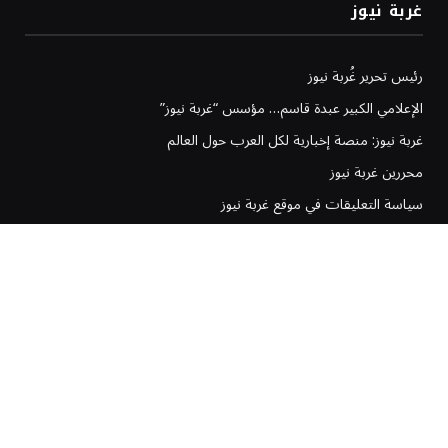
غربة نيوز
رئيس تحرير غُربة نيوز
الإعلامي الكبير عبدة قاسم… مؤسس “غربة نيوز”
غربة نيوز: منصة إخبارية لكل العرب حول العالم
محررين غربة نيوز
سياسة التعليقات في موقع غربة نيوز
سياسة تحرير غربة نيوز
إخلاء المسؤولية في موقع غربة نيوز
سياسة وشروط الإعلانات