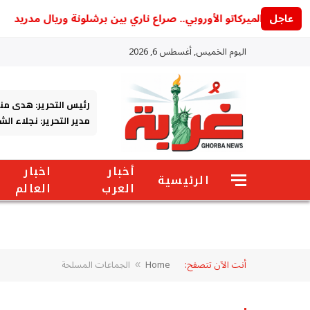
عاجل
عل الميركاتو الأوروبي.. صراع ناري بين برشلونة وريال مدريد
اليوم الخميس, أغسطس 6, 2026
رئيس التحرير: هدى من
مدير التحرير: نجلاء ال
أخبار
اخبار
الرئيسية
العرب
العالم
أنت الآن تتصفح:
Home
الجماعات المسلحة
»