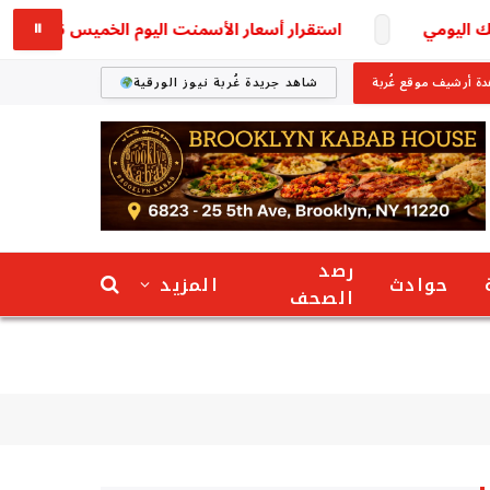
يومي
استقرار أسعار الأسمنت اليوم الخميس 6 أغسطس 2026.. تعرف على سعر الطن في الأسواق
⏸
ة أرشيف موقع غُربة
شاهد جريدة غُربة نيوز الورقية
رصد
حوادث
المزيد
الصحف