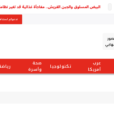
البيض المسلوق والجبن القريش.. مفاجأة غذائية قد تغير نظامك ال
ندعوكم لمشاهد
صور
شهابي
عرب
صحة
تكنولوجيا
رياضة
أمريكا
وأسرة