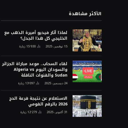
الأكثر مشاهدة
لماذا أثار فيديو أميرة الذهب مع
الخليجي كل هذا الجدل؟
15 نوفمبر، 2025
15٬930
زيارة
لقاء السحاب.. موعد مباراة الجزائر
والسودان اليوم Algeria vs
Sudan والقنوات الناقلة
24 ديسمبر، 2025
13٬097
زيارة
الاستعلام عن نتيجة قرعة الحج
2026 بالرقم القومي
31 أكتوبر، 2025
12٬279
زيارة