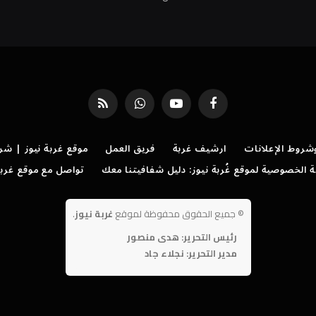
فيسبوك
يوتيوب
واتساب
RSS
روط الإعلانات
ارشيف غربة
فريق العمل
موقع غربة نيوز | شر
الخصوصية لموقع غُربة نيوز: دليل شفافيتنا معك
تواصل مع موقع غربة
©
جميع الحقوق محفوظة لموقع
غربة نيوز
.
رئيس التحرير: هدى منصور
مدير التحرير: نجلاء جاد