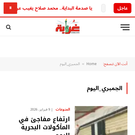
أ قريبا
عاجل
يا صدمة البداية.. محمد صلاح يغيب عن ودية طرابز
⏸
أنت الآن تتصفح:
Home
الجمبري_اليوم
»
الجمبري_اليوم
المنوعات
9 فبراير، 2026
ارتفاع مفاجئ في
المأكولات البحرية