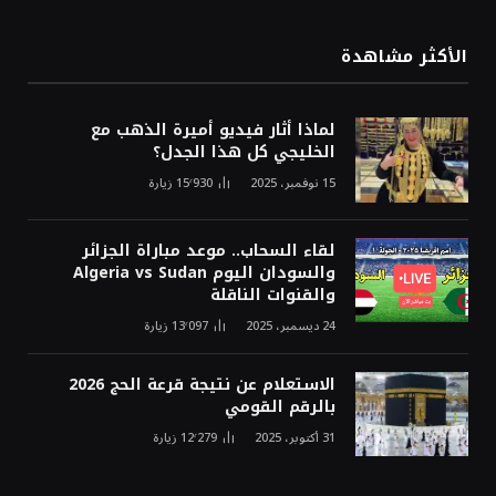
الأكثر مشاهدة
لماذا أثار فيديو أميرة الذهب مع
الخليجي كل هذا الجدل؟
15 نوفمبر، 2025
15٬930
زيارة
لقاء السحاب.. موعد مباراة الجزائر
والسودان اليوم Algeria vs Sudan
والقنوات الناقلة
24 ديسمبر، 2025
13٬097
زيارة
الاستعلام عن نتيجة قرعة الحج 2026
بالرقم القومي
31 أكتوبر، 2025
12٬279
زيارة