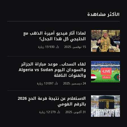
الأكثر مشاهدة
لماذا أثار فيديو أميرة الذهب مع
الخليجي كل هذا الجدل؟
15 نوفمبر، 2025
15٬930
زيارة
لقاء السحاب.. موعد مباراة الجزائر
والسودان اليوم Algeria vs Sudan
والقنوات الناقلة
24 ديسمبر، 2025
13٬097
زيارة
الاستعلام عن نتيجة قرعة الحج 2026
بالرقم القومي
31 أكتوبر، 2025
12٬279
زيارة