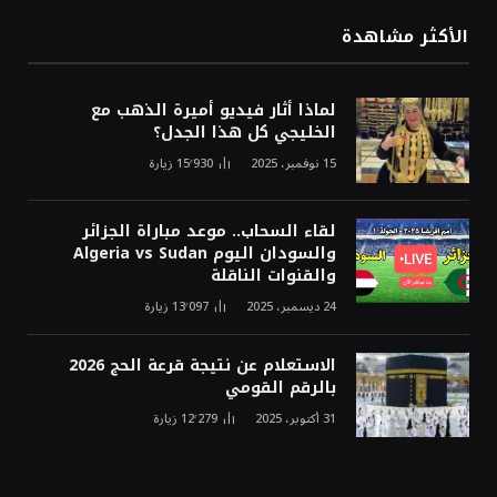
الأكثر مشاهدة
لماذا أثار فيديو أميرة الذهب مع
الخليجي كل هذا الجدل؟
15 نوفمبر، 2025
15٬930
زيارة
لقاء السحاب.. موعد مباراة الجزائر
والسودان اليوم Algeria vs Sudan
والقنوات الناقلة
24 ديسمبر، 2025
13٬097
زيارة
الاستعلام عن نتيجة قرعة الحج 2026
بالرقم القومي
31 أكتوبر، 2025
12٬279
زيارة