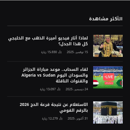
الأكثر مشاهدة
لماذا أثار فيديو أميرة الذهب مع الخليجي
كل هذا الجدل؟
15 نوفمبر، 2025
15٬930
زيارة
لقاء السحاب.. موعد مباراة الجزائر
والسودان اليوم Algeria vs Sudan
والقنوات الناقلة
24 ديسمبر، 2025
13٬097
زيارة
الاستعلام عن نتيجة قرعة الحج 2026
بالرقم القومي
31 أكتوبر، 2025
12٬279
زيارة