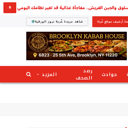
والجبن القريش.. مفاجأة غذائية قد تغير نظامك اليومي
استق
⏸
ة أرشيف موقع غُربة
شاهد جريدة غُربة نيوز الورقية
رصد
حوادث
المزيد
الصحف