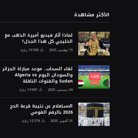
الأكثر مشاهدة
لماذا أثار فيديو أميرة الذهب مع
الخليجي كل هذا الجدل؟
15 نوفمبر، 2025
15٬930
زيارة
لقاء السحاب.. موعد مباراة الجزائر
والسودان اليوم Algeria vs
Sudan والقنوات الناقلة
24 ديسمبر، 2025
13٬097
زيارة
الاستعلام عن نتيجة قرعة الحج
2026 بالرقم القومي
31 أكتوبر، 2025
12٬279
زيارة