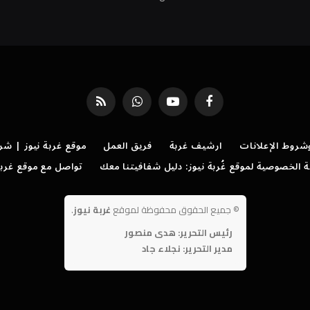
فيسبوك
يوتيوب
واتساب
RSS
روط الإعلانات
ارشيف غربة
فريق العمل
موقع غربة نيوز | شر
الخصوصية لموقع غُربة نيوز: دليل شفافيتنا معك
تواصل مع موقع غربة
©
جميع الحقوق محفوظة لموقع
غربة نيوز
.
رئيس التحرير: هدى منصور
مدير التحرير: نجلاء جاد