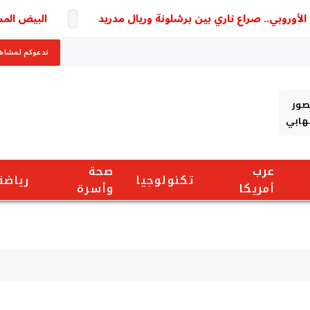
روبي.. صراع ناري بين برشلونة وريال مدريد
البيض المسلوق 
ندعوكم لمشاهد
صور
شهابي
عرب
صحة
تكنولوجيا
رياضة
أمريكا
وأسرة