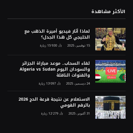
الأكثر مشاهدة
لماذا أثار فيديو أميرة الذهب مع
الخليجي كل هذا الجدل؟
15 نوفمبر، 2025
15٬930
زيارة
لقاء السحاب.. موعد مباراة الجزائر
والسودان اليوم Algeria vs Sudan
والقنوات الناقلة
24 ديسمبر، 2025
13٬097
زيارة
الاستعلام عن نتيجة قرعة الحج 2026
بالرقم القومي
31 أكتوبر، 2025
12٬279
زيارة