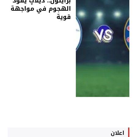
برايتون.. ديلاپ يقود
الهجوم في مواجهة
قوية
اعلان