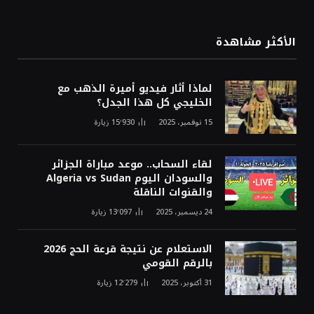
الأكثر مشاهدة
لماذا أثار فيديو أميرة الذهب مع
الخليجي كل هذا الجدل؟
15 نوفمبر، 2025
15٬930
زيارة
لقاء السحاب.. موعد مباراة الجزائر
والسودان اليوم Algeria vs Sudan
والقنوات الناقلة
24 ديسمبر، 2025
13٬097
زيارة
الاستعلام عن نتيجة قرعة الحج 2026
بالرقم القومي
31 أكتوبر، 2025
12٬279
زيارة