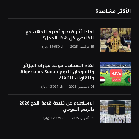
الأكثر مشاهدة
لماذا أثار فيديو أميرة الذهب مع
الخليجي كل هذا الجدل؟
15 نوفمبر، 2025
15٬930
زيارة
لقاء السحاب.. موعد مباراة الجزائر
والسودان اليوم Algeria vs Sudan
والقنوات الناقلة
24 ديسمبر، 2025
13٬097
زيارة
الاستعلام عن نتيجة قرعة الحج 2026
بالرقم القومي
31 أكتوبر، 2025
12٬279
زيارة