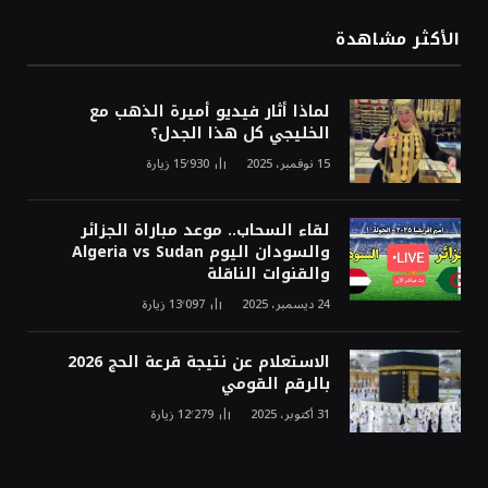
الأكثر مشاهدة
لماذا أثار فيديو أميرة الذهب مع
الخليجي كل هذا الجدل؟
15 نوفمبر، 2025
15٬930
زيارة
لقاء السحاب.. موعد مباراة الجزائر
والسودان اليوم Algeria vs Sudan
والقنوات الناقلة
24 ديسمبر، 2025
13٬097
زيارة
الاستعلام عن نتيجة قرعة الحج 2026
بالرقم القومي
31 أكتوبر، 2025
12٬279
زيارة