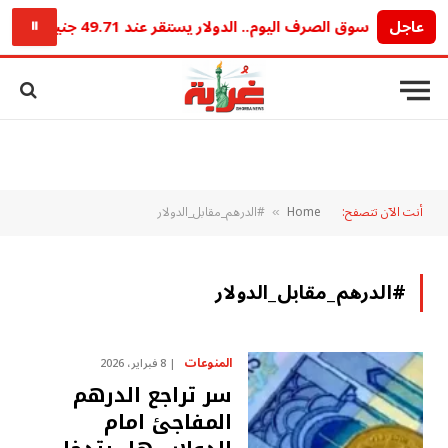
عاجل
سوق الصرف اليوم.. الدولار يستقر عند 49.71 جنيه للشراء و49.85 جنيه للبيع
⏸
أنت الآن تتصفح:
Home
#الدرهم_مقابل_الدولار
»
#الدرهم_مقابل_الدولار
المنوعات
8 فبراير، 2026
سر تراجع الدرهم
المفاجئ امام