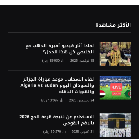
الأكثر مشاهدة
لماذا أثار فيديو أميرة الذهب مع
الخليجي كل هذا الجدل؟
15 نوفمبر، 2025
15٬930
زيارة
لقاء السحاب.. موعد مباراة الجزائر
والسودان اليوم Algeria vs Sudan
والقنوات الناقلة
24 ديسمبر، 2025
13٬097
زيارة
الاستعلام عن نتيجة قرعة الحج 2026
بالرقم القومي
31 أكتوبر، 2025
12٬279
زيارة