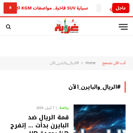
عاجل
سيارة SUV فاخرة.. مواصفات KGM اكتيون 2026 في مصر
⏸
أنت الآن تتصفح:
Home
#الريال_والبايرن_الآن
»
#الريال_والبايرن_الآن
رياضة
7 أبريل، 2026
قمة الريال ضد
البايرن بدأت … إتفرج