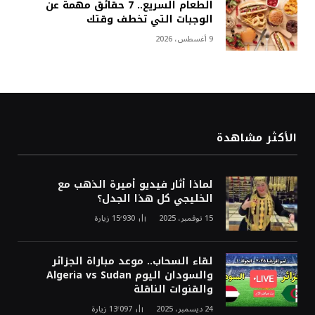
الطعام السريع.. 7 حقائق مهمة عن
الوجبات التي تخطف وقتك
9 أغسطس، 2026
الأكثر مشاهدة
لماذا أثار فيديو أميرة الذهب مع
الخليجي كل هذا الجدل؟
15 نوفمبر، 2025
15٬930
زيارة
لقاء السحاب.. موعد مباراة الجزائر
والسودان اليوم Algeria vs Sudan
والقنوات الناقلة
24 ديسمبر، 2025
13٬097
زيارة