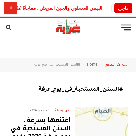
ريد
عاجل
البيض المسلوق والجبن القريش.. مفاجأة غذائية قد تغي
⏸
أنت الآن تتصفح:
Home
#السنن_المستحبة_في_يوم_عرفة
»
#السنن_المستحبة_في_يوم_عرفة
دين وحياة
26 مايو، 2026
اغتنمها بسرعة..
السنن المستحبة في