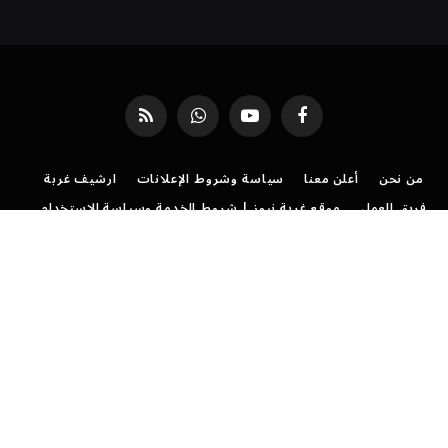
فيسبوك
يوتيوب
واتساب
RSS
من نحن
أعلن معنا
سياسة وشروط الإعلانات
ارشيف غربة
فريق العمل
موقع غربة نيوز | شروط الخدمة وسياسة الاستخدام
سياسة الخصوصية لموقع غُربة نيوز: دليل شفافيتنا معك
تواصل مع موقع غربة نيوز
©
جميع الحقوق محفوظة لموقع
غربة نيوز
.
رئيس التحرير: هدى منصور
مدير التحرير: نجلاء جاد